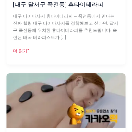
[대구 달서구 죽전동] 휴타이테라피
타
이
대구 타이마사지 휴타이테라피 – 죽전동에서 만나는
테
진짜 힐링 대구 타이마사지를 경험해보고 싶다면, 달서
라
구 죽전동에 위치한 휴타이테라피를 추천드립니다. 숙
피
련된 태국 테라피스트가 […]
더 읽기"
[대
구
달
서
구
이
곡
동]