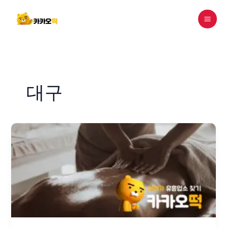
콘
텐
츠
로
건
너
뛰
대구
기
[대
구
달
서
구
죽
전
동]
휴